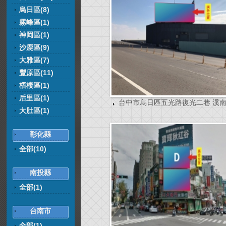
烏日區(8)
霧峰區(1)
神岡區(1)
沙鹿區(9)
大雅區(7)
豐原區(11)
梧棲區(1)
后里區(1)
台中市烏日區五光路復光二巷 溪
大肚區(1)
彰化縣
全部(10)
南投縣
全部(1)
台南市
全部(1)