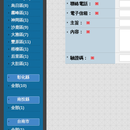
聯絡電話：
※
烏日區(8)
霧峰區(1)
電子信箱：
※
神岡區(1)
主旨：
※
沙鹿區(9)
內容：
※
大雅區(7)
豐原區(11)
梧棲區(1)
后里區(1)
驗證碼：
※
大肚區(1)
彰化縣
全部(10)
南投縣
全部(1)
台南市
全部(1)