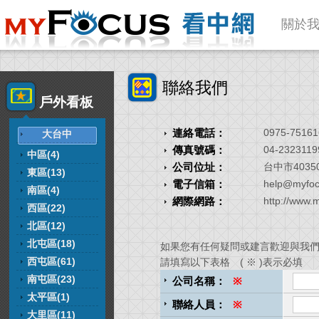
關於
聯絡我們
戶外看板
連絡電話：
0975-75161
大台中
傳真號碼：
04-2323119
中區(4)
公司位址：
台中市4035
東區(13)
電子信箱：
help@myfoc
南區(4)
網際網路：
http://www.
西區(22)
北區(12)
北屯區(18)
如果您有任何疑問或建言歡迎與我
西屯區(61)
請填寫以下表格 ( ※ )表示必填
南屯區(23)
公司名稱：
※
太平區(1)
聯絡人員：
※
大里區(11)