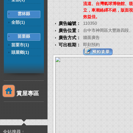
流道、台灣氣球博物館、筱
立，車潮絡繹不絕，版面視
雲林縣
效益佳。
全部(1)
廣告編號：
110350
廣告位置：
台中市神岡區大豐路四段、
苗栗縣
廣告方式：
牆面廣告
可出租期：
即刻預約
苗栗市(1)
頭屋鄉(1)
賞屋專區
全站搜尋：