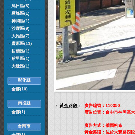
烏日區(8)
霧峰區(1)
神岡區(1)
沙鹿區(9)
大雅區(7)
豐原區(11)
梧棲區(1)
后里區(1)
大肚區(1)
彰化縣
全部(10)
南投縣
黃金路段：
廣告編號：110350
全部(1)
廣告位置：台中市神岡區大
廣告方式：牆面帆布
台南市
黃金路段：位於大豐路四段
全部(1)