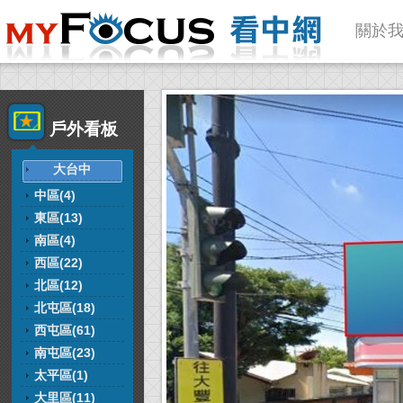
關於
戶外看板
大台中
中區(4)
東區(13)
南區(4)
西區(22)
北區(12)
北屯區(18)
西屯區(61)
南屯區(23)
太平區(1)
大里區(11)