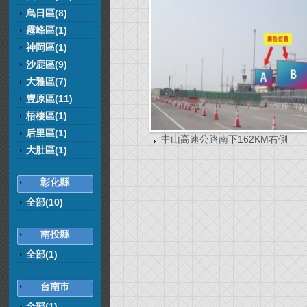
烏日區(8)
霧峰區(1)
神岡區(1)
沙鹿區(9)
大雅區(7)
豐原區(11)
梧棲區(1)
后里區(1)
中山高速公路南下162KM右側
大肚區(1)
彰化縣
全部(10)
南投縣
全部(1)
台南市
全部(1)