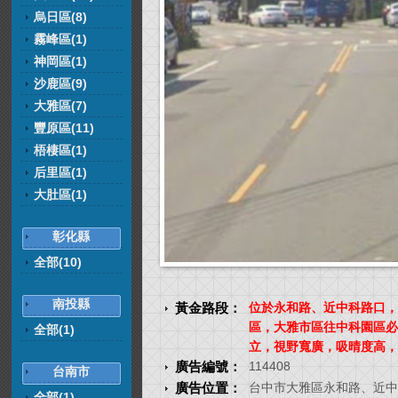
烏日區(8)
霧峰區(1)
神岡區(1)
沙鹿區(9)
大雅區(7)
豐原區(11)
梧棲區(1)
后里區(1)
大肚區(1)
彰化縣
全部(10)
南投縣
黃金路段：
位於永和路、近中科路口，
區，大雅市區往中科園區必
全部(1)
立，視野寬廣，吸晴度高，
廣告編號：
114408
台南市
廣告位置：
台中市大雅區永和路、近中
全部(1)