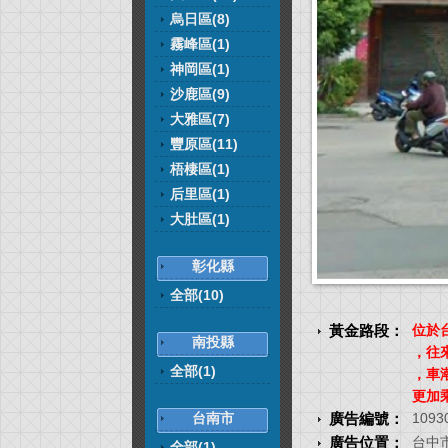
烏日區(8)
霧峰區(1)
神岡區(1)
沙鹿區(9)
大雅區(7)
豐原區(11)
梧棲區(1)
后里區(1)
大肚區(1)
彰化縣
全部(10)
黃金路段：
位於
南投縣
，往
全部(1)
，車
更加
台南市
廣告編號：
1093
廣告位置：
台中
全部(1)