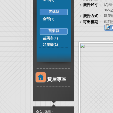
廣告尺寸：
(A)
365
雲林縣
廣告方式：
鐵架
全部(1)
可出租期：
即刻
苗栗縣
苗栗市(1)
頭屋鄉(1)
賞屋專區
全站搜尋：